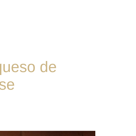
queso de
ise