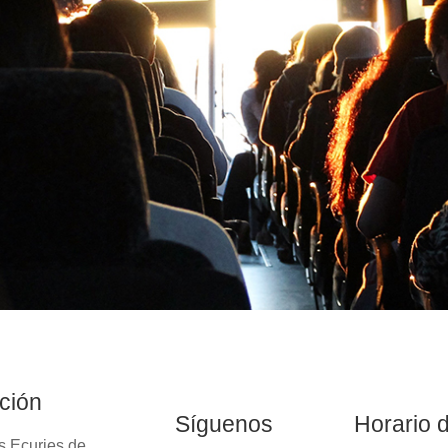
ción
Síguenos
Horario 
s Ecuries de