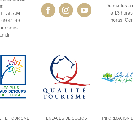
De martes a 
ti
a 13 horas
SLE-ADAM
horas. Cer
4.69.41.99
ourisme-
am.fr
LITÉ TOURISME
ENLACES DE SOCIOS
INFORMACIÓN 