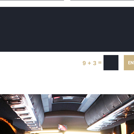
=
9 + 3
EN