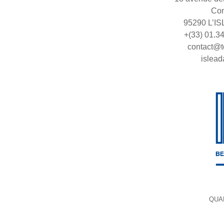
Con
95290 L’I
+(33) 01.3
contact@t
islead
QUA