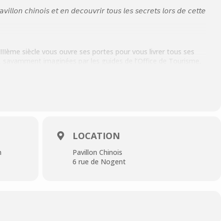
𝘪𝘭𝘭𝘰𝘯 𝘤𝘩𝘪𝘯𝘰𝘪𝘴 𝘦𝘵 𝘦𝘯 𝘥𝘦𝘤𝘰𝘶𝘷𝘳𝘪𝘳 𝘵𝘰𝘶𝘴 𝘭𝘦𝘴 𝘴𝘦𝘤𝘳𝘦𝘵𝘴 𝘭𝘰𝘳𝘴 𝘥𝘦 𝘤𝘦𝘵𝘵𝘦
VIIIème siècle vous ouvre ses portes pour vous livrer tous ses
s, savamment imaginées par les guides de l’Office de Tourisme,
lon Chinois!
plantée au cœur du domaine de Cassan, elle ornait le parc du
tre Fragonard est à l’origine des plans du Pavillon et qu’il en a
ns la rotonde… L’originalité et les charmes qui l’entourent en
et de curiosités.
LOCATION
hinois, 6 rue de Nogent 95290 L’Isle-Adam
n
Pavillon Chinois
6 rue de Nogent
30 –
𝗥𝗘𝗦𝗘𝗥𝗩𝗘𝗭 𝗩𝗢𝗦 𝗣𝗟𝗔𝗖𝗘𝗦 𝗜𝗖𝗜
t | Gratuit – de 7ans