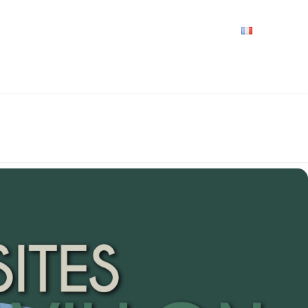
VRIR
À VOIR / À FAIRE
LES GRANDS RENDEZ-VOUS
SPACE GROUPES
ESPACE PRO
PRATIQUE
FRANÇAIS
AVILLON CHINOIS