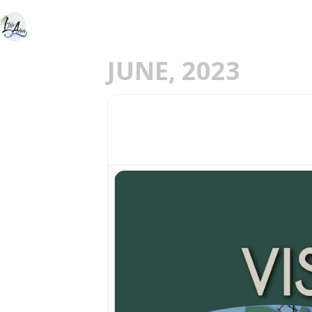
ACCUEIL
DÉCOU
E
JUNE, 2023
04
VISITE GUIDEE DU P
JUN