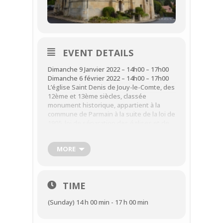
EVENT DETAILS
Dimanche 9 Janvier 2022 – 14h00 – 17h00
Dimanche 6 février 2022 – 14h00 – 17h00
L’église Saint Denis de Jouy-le-Comte, des
12ème et 13ème siècles, classée
monument historique, appartient à la
commune de Parmain à la suite de la loi de
1905, loi de séparation des églises et de
l’État.
Depuis 1999, une association, l’AREJ, s’est
MORE
formée afin d’aider la commune à
entretenir et embellir l’édifice.
Les visites, organisées par l’AREJ, se
TIME
déroulent de 14 h à 17 h.
(Sunday) 14 h 00 min - 17 h 00 min
Contact:
Contact :
Mme Dominique Mourget