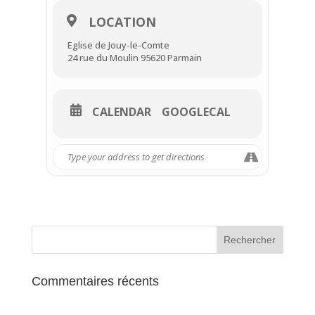
LOCATION
Adresse :
24 rue du Moulin
Eglise de Jouy-le-Comte
95620 Parmain
24 rue du Moulin 95620 Parmain
Tél : 01 34 73 09 39
Adresse de courriel :
arej2@wanadoo.fr
CALENDAR
GOOGLECAL
Commentaires récents