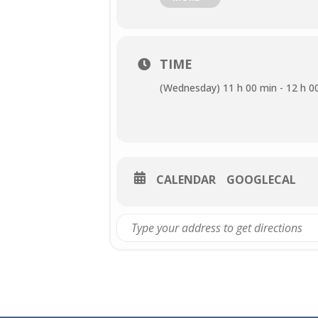
💶
Tarifs : 8€ adulte / 6€ enfan
BILLETTERIE I
TIME
(Wednesday) 11 h 00 min - 12 h 0
CALENDAR
GOOGLECAL