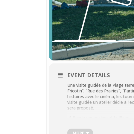
EVENT DETAILS
Une visite guidée de la Plage terr
Fricotin”, “Rue des Prairies”, “Par
histoires avec le cinéma, les tour
visite guidée un atelier dédié à l’
sera proposé.
📍 Rendez-vous devant la Plage
🕚 11h00 – Durée 1h
📅 En juillet :
8 et 29 juillet 2026
MORE