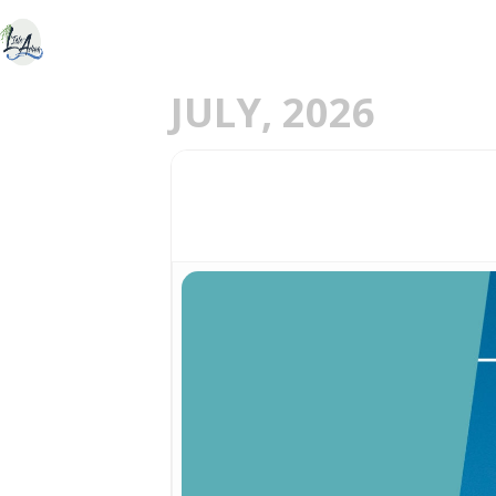
ACCUEIL
DÉCOU
E
JULY, 2026
29
VISITE DE LA PLAGE 
JUL