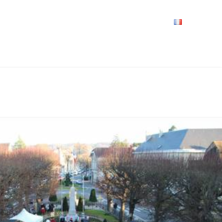
VRIR
À VOIR / À FAIRE
LES GRANDS RENDEZ-VOUS
SPACE GROUPES
ESPACE PRO
PRATIQUE
FRANÇAIS
ORGANISÉ PAR L’ACIA