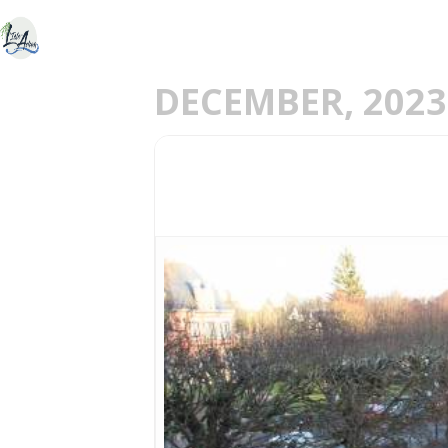
ACCUEIL
DÉCOU
E
DECEMBER, 2023
21
VILLAGE DE NOËL 
23
DEC