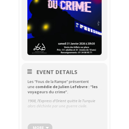
EVENT DETAILS
Les “Fous de la Rampe” présentent
une
comédie de Julien Lefebvre : “les
voyageurs du crime”.
1908, l’Express d’Orient quitte la Turquie
alors déchirée par une guerre civile.
À bord le personnel s’affaire pour satisfaire
des passagers hauts en couleur, dont le
célèbre Bram Stoker créateur de Dracula.
MORE