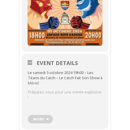
EVENT DETAILS
Le samedi 5 octobre 2024 19h00 – Les
Titans du Catch – Le Catch Fait Son Show à
Mériel
Préparez-vous pour une soirée explosive
!
Le samedi 5 octobre 2024, Mériel accueille
un grand spectacle de catch ! La Ligue
Nationale de Catch (LNC) présente “Les
MORE
Titans du Catch”, une soirée
exceptionnelle qui promet de vous