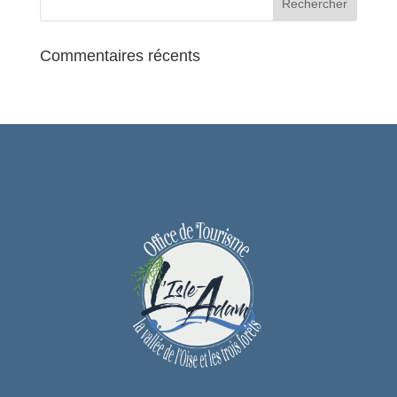
expérience immersive)
Tarif Enfants (Toutes catégories) : 8,00 €
(Pour que toute la famille puisse profiter)
Réservez Vos Places Maintenant !
Commentaires récents
Les billets sont disponibles
exclusivement sur notre billetterie en
ligne : https://billetterie-
meriel.mapado.com/event/418416-les-
titans-du-catch-le-catch-fait-son-show-a-
meriel.
Les places sont limitées, alors réservez
vite pour ne pas manquer cette soirée
exceptionnelle.
Contacts :
Email : culture-associations@meriel.fr
Téléphone : 01 34 48 12 16