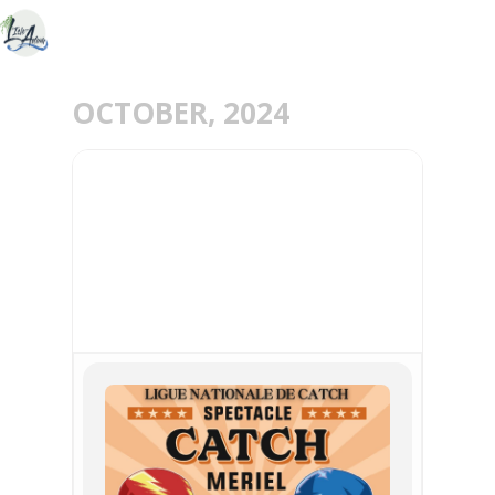
OCTOBER, 2024
05
OCT
LES TITANS DU CATCH -
LE CATCH FAIT SON
SHOW À MÉRIEL