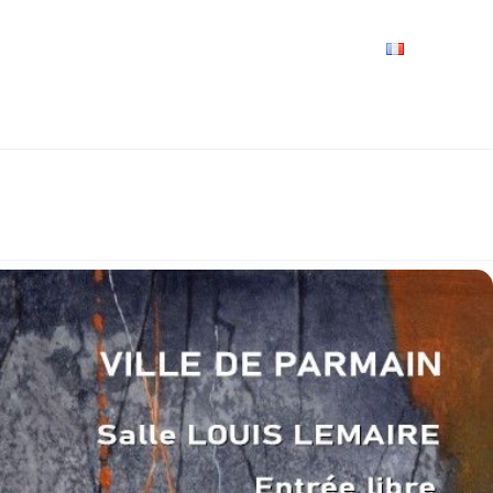
VRIR
À VOIR / À FAIRE
LES GRANDS RENDEZ-VOUS
SPACE GROUPES
ESPACE PRO
PRATIQUE
FRANÇAIS
U PEINTRE AGATA PREYZNER