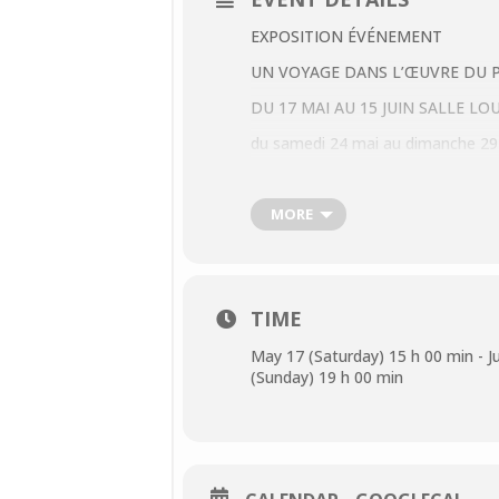
EXPOSITION ÉVÉNEMENT
UN VOYAGE DANS L’ŒUVRE DU 
DU 17 MAI AU 15 JUIN SALLE LO
du samedi 24 mai au dimanche 29
et du vendredi 7 au dimanche 16 
Nous vous proposons une promenade
MORE
mi-mai à mi-novembre.
Cet itinéraire comprend trois dest
du samedi 17 mai au dimanche 15 
TIME
destination MINÉRALITÉS
May 17 (Saturday) 15 h 00 min - J
(Sunday) 19 h 00 min
exposition ouverte les vendredis
et sur rendez-vous auprès de Mar
entrée libre
« Attirée par le monde minéral, se