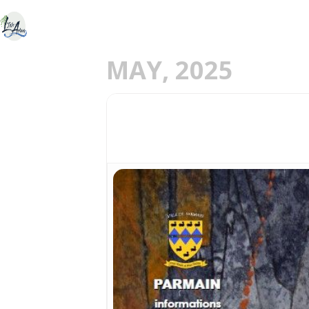
ACCUEIL
DÉCOU
E
MAY, 2025
17
RÉTROSPECTIVE D
15
JUN
MAY