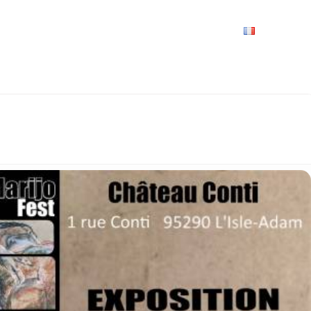
VRIR
À VOIR / À FAIRE
LES GRANDS RENDEZ-VOUS
SPACE GROUPES
ESPACE PRO
PRATIQUE
FRANÇAIS
UX ARTISTES