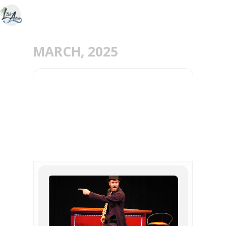
MARCH, 2025
04
MAR
NE TIREZ PAS SUR LE
SCARABÉE - UN POLAR
CHEZ LES INSECTES