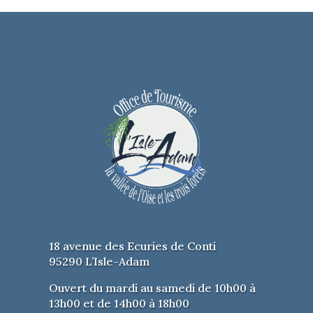
Oreille quand la Reine des
fourmis le charge d’enquêter sur
les actions d’une bande de
fourmis dangereusement
individualistes. Muldoon se rend
vite compte que le problème est
bien plus vaste et met en danger
l’équilibre du jardin…
Franck Zerbib interprète les
héros de ce polar qui surmontent
leur peur et nous font réfléchir
sur la responsabilité de chacun.
Spectacle assis.
PRIX :
3 €
TEL :
01 34 30 74 20
18 avenue des Ecuries de Conti
ACCESSIBLE POUR
95290 L’Isle-Adam
PERSONNES
À MOBILITÉ RÉDUITE
Ouvert du mardi au samedi de 10h00 à
13h00 et de 14h00 à 18h00
PARKING GRATUIT