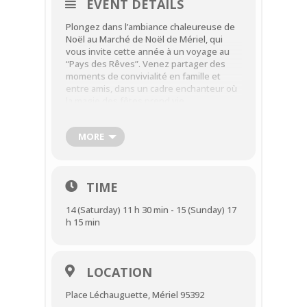
EVENT DETAILS
Plongez dans l’ambiance chaleureuse de
Noël au Marché de Noël de Mériel, qui
vous invite cette année à un voyage au
“Pays des Rêves”. Venez partager des
moments de convivialité en famille et
entre amis, dans un cadre enchanteur où
la magie des fêtes prend vie.
Dates : Samedi 14 et Dimanche 15
décembre
MORE
Horaires : Samedi de 10h à 20h et
Dimanche de 10h à 17h
Lieu : Place Léchauguette
TIME
Le Marché de Noël de Mériel vous aidera à
trouver LE cadeau parfait pour vos fêtes
14 (Saturday) 11 h 30 min - 15 (Sunday) 17
de fin d’année. Côté alimentaire,
h 15 min
retrouvez foie gras, saumon, huîtres,
fromages, miels, nougats, produits du
terroir, vins, bières artisanales, limonades
et bien d’autres délices. Pour les cadeaux,
LOCATION
laissez-vous séduire par des bougies
parfumées, des bijoux raffinés, des
Place Léchauguette, Mériel 95392
créations florales, des objets en