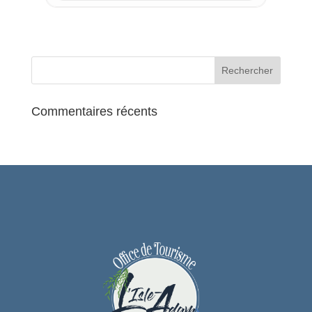
Les diaporamas :
–
Les fabricants de cycles au
travers les affiches
: Alcyon, Terrot,
Heylette, Peugeot, Mercier, Gitane,
Commentaires récents
Raleigh, et autres …
–
Les grandes équipes des
Tours
de France depuis les années
1950 à 1980.
Les échanges :
– La parole sera donnée à
Madame
Josiane Bost
qui présentera sa
carrière. Les participants pourront
aborder d’autres sujets.