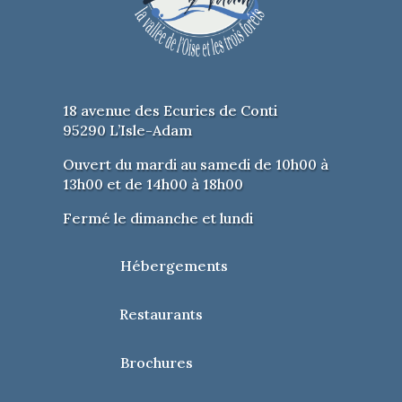
–
L’évolution du matériel au fil des
années
, des connaisseurs pourront
donner des exemples.
–
Le partage de la chaussée
quand
18 avenue des Ecuries de Conti
on roule à vélo.
95290 L’Isle-Adam
–
Sensibilisation des plus jeunes
Ouvert du mardi au samedi de 10h00 à
au danger de la route
.
13h00 et de 14h00 à 18h00
Fermé le dimanche et lundi
La bourse vintage :
Bourse de collectionneurs cyclistes
Hébergements
vintage, environ 30 exposants.
Restaurants
Horaires :
Brochures
Samedi : de 14h à 19h
Dimanche : de 10h à 16h