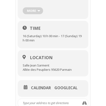
Retrouvez les vins et terroirs de nos
régions
MORE
Côtes-du-Rhône
Vins de Bourgogne
TIME
Vins d’Alsace
16 (Saturday) 10 h 00 min - 17 (Sunday) 19
Vins de Bordeaux
h 00 min
Vins de Val de Loire
Vins du Sud Ouest
LOCATION
Champagne
Salle Jean Sarment
Allée des Peupliers 95620 Parmain
Beaujolais
Châteauneuf du Pape
Armagnac
CALENDAR
GOOGLECAL
Whisky
Rhum