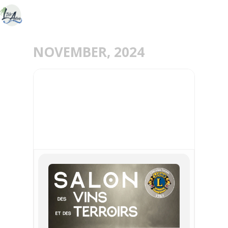
NOVEMBER, 2024
16
17
NOV
LIONS CLUB / SALON DES
VINS ET DES TERROIRS