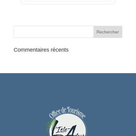
Bière
Foie gras & confits
Escargots
Commentaires récents
Saumon
Epices
Macarons
Chocolats
Miel et pollens
Confitures