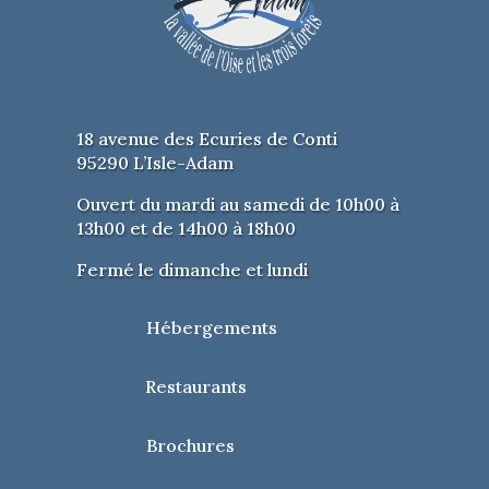
Torréfacteur (café)
Spécialités belges
Spécialités québécoises
18 avenue des Ecuries de Conti
INFOS PRATIQUES
95290 L’Isle-Adam
Entrée gratuite
Ouvert du mardi au samedi de 10h00 à
Restauration sur place
13h00 et de 14h00 à 18h00
Possibilité verre de dégustation = 3 €
Fermé le dimanche et lundi
DOCUMENTS
Programme salon des vins 2024
Hébergements
CONTACT
lionslisleadamparmain@gmail.com
Restaurants
Brochures