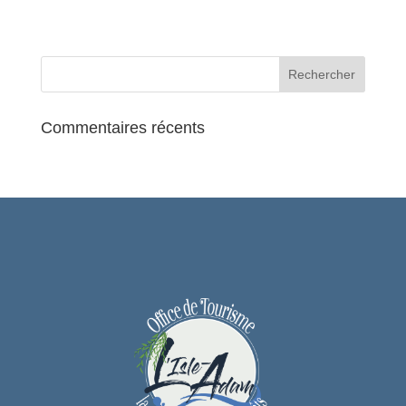
l’Eurovision, viendra compléter cette
fresque musicale grandiose.
Le Chœur des Chanteurs de Saint-
Eustache et les solistes s’unissent à
l’orchestre sous la direction de Lionel
Cloarec pour offrir une interprétation
Commentaires récents
vivante et historiquement informée, au
plus près de l’esthétique baroque.
Tarifs :
20€ Adulte
15€ Etudiant, chômeur ou personne en
situation de handicap
Infos et réservations : helloasso :
https://www.helloasso.com/associatio
ns/les-chanteurs-de-saint-
eustache/evenements/te-deum-1 ou
Office de Tourisme Communautaire de
l’Isle-Adam