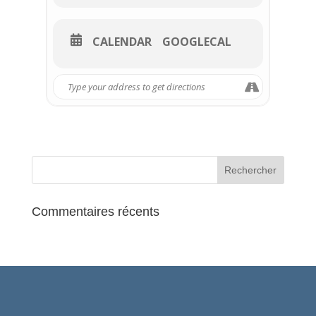
adaptation fait résonner les mots
immortels de
Le Cid
d’une
manière nouvelle et accessible à
CALENDAR
GOOGLECAL
tous.
Un spectacle intemporel, à ne pas
manquer !
“Va, je ne te hais point.”
Réservez vos places
maintenant !
Réservez ici
Découvrez le teaser de
l’événement :
Teaser YouTube
Commentaires récents