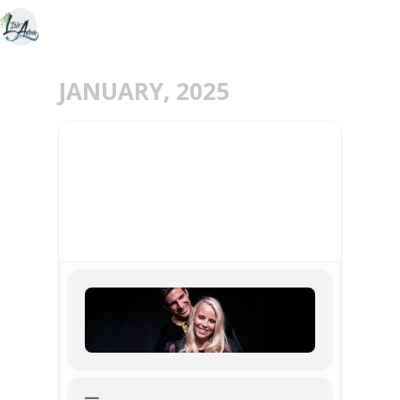
JANUARY, 2025
24
JAN
LE CID - PIÈCE DE
THÉÂTRE