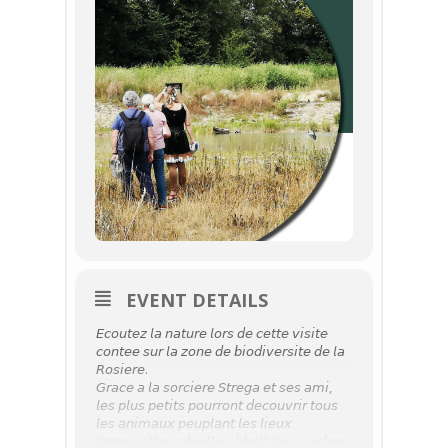
EVENT DETAILS
𝘌𝘤𝘰𝘶𝘵𝘦𝘻 𝘭𝘢 𝘯𝘢𝘵𝘶𝘳𝘦 𝘭𝘰𝘳𝘴 𝘥𝘦 𝘤𝘦𝘵𝘵𝘦 𝘷𝘪𝘴𝘪𝘵𝘦
𝘤𝘰𝘯𝘵𝘦𝘦 𝘴𝘶𝘳 𝘭𝘢 𝘻𝘰𝘯𝘦 𝘥𝘦 𝘣𝘪𝘰𝘥𝘪𝘷𝘦𝘳𝘴𝘪𝘵𝘦 𝘥𝘦 𝘭𝘢
𝘙𝘰𝘴𝘪𝘦𝘳𝘦.
𝘎𝘳𝘢𝘤𝘦 𝘢 𝘭𝘢 𝘴𝘰𝘳𝘤𝘪𝘦𝘳𝘦 𝘚𝘵𝘳𝘦𝘨𝘢 𝘦𝘵 𝘴𝘦𝘴 𝘢𝘮𝘪,
𝘭𝘦𝘴 𝘱𝘭𝘶𝘴 𝘱𝘦𝘵𝘪𝘵𝘴 𝘱𝘰𝘶𝘳𝘳𝘰𝘯𝘵 𝘥𝘦𝘤𝘰𝘶𝘷𝘳𝘪𝘳 𝘵𝘰𝘶𝘴
𝘭𝘦𝘴 𝘢𝘯𝘪𝘮𝘢𝘶𝘹 𝘱𝘦𝘶𝘱𝘭𝘢𝘯𝘵 𝘭𝘦𝘴 𝘭𝘪𝘦𝘶𝘹
(𝘨𝘳𝘦𝘯𝘰𝘶𝘪𝘭𝘭𝘦𝘴, 𝘢𝘣𝘦𝘪𝘭𝘭𝘦𝘴, 𝘭𝘪𝘣𝘦𝘭𝘭𝘶𝘭𝘦𝘴, 𝘷𝘢𝘤𝘩𝘦𝘴,