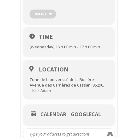
𝘤𝘩𝘦𝘷𝘳𝘦𝘴…)
MORE
Rendez-vous
à la zone de biodiversité de
la Rosière
TIME
(Wednesday) 16 h 00 min - 17 h 00 min
Date:
𝘮𝘦𝘳𝘤𝘳𝘦𝘥𝘪 9 août à 16h00 –
𝗥𝗘𝗦𝗘𝗥𝗩𝗘𝗭 𝗩𝗢𝗦 𝗣𝗟𝗔𝗖𝗘𝗦 𝗜𝗖𝗜
LOCATION
Durée: 1h00
Zone de biodiversité de la Rosière
Tarifs:
3€ Adulte | Gratuit enfant
Avenue des Carrières de Cassan, 95290,
L'Isle-Adam
CALENDAR
GOOGLECAL