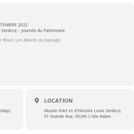
PTEMBRE 2022
s-Senlecq – Journée du Patrimoine
re Illouz. Les Abords du paysage
 A l’atelier du musée, parents et enfants pourront venir exercer
nivers de l’oeuvre de l’artiste Claire Illouz.
tion en présence de l’artiste
LOCATION
 A l’atelier du musée, parents et enfants pourront venir exercer
nivers de l’oeuvre de l’artiste Claire Illouz.
unday)
Musée d'Art et d'Histoire Louis Senlecq
31 Grande Rue, 95290 L'Isle-Adam