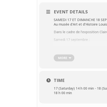
EVENT DETAILS
SAMEDI 17 ET DIMANCHE 18 SE
Au musée d’Art et d’Histoire Loui
Dans le cadre de l’exposition Clai
Samedi 17 septembre :
15h : visite guidée de l’exposition
De 14h à 18h : Ateliers en famille.
MORE
leur créativité tout en explorant l’u
Dimanche 18 septembre :
15h : visite commentée de l’exposi
TIME
De 14h à 18h : Ateliers en famille.
leur créativité tout en explorant l’u
17 (Saturday) 14 h 00 min - 18 (S
18 h 00 min