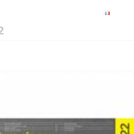
VRIR
À VOIR / À FAIRE
LES GRANDS RENDEZ-VOUS
SPACE GROUPES
ESPACE PRO
PRATIQUE
FRANÇAIS
2
RIMOINE 2022