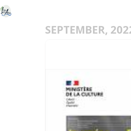
ACCUEIL
DÉCOU
E
SEPTEMBER, 202
17
JOURNÉES DU PAT
18
SEP