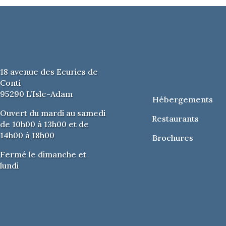
ouvrir en cliquant ici.
ucrée et buvettes sur place.
eau sera fermé dimanche 13 juillet jusqu’à 17 h en
e l’événement. La circulation des véhicules sera interdite
18 avenue des Ecuries de
 et minuit. Parkings gratuits à proximité : rue Courtil
Conti
merie) ; La Luciole ; la gare ; la Poste ; chemin de
95290 L’Isle-Adam
Hébergements
Ouvert du mardi au samedi
Restaurants
de 10h00 à 13h00 et de
14h00 à 18h00
Brochures
SONNES À MOBILITÉ RÉDUITE
Fermé le dimanche et
lundi