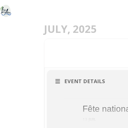
ACCUEIL
DÉCOU
E
JULY, 2025
13
FETE NATIONALE ME
JUL
EVENT DETAILS
Fête national
13
JUIL
de 18 h à 1 h