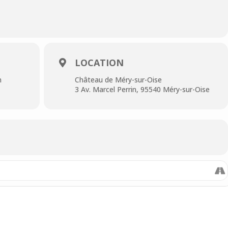
-OISE
RIN
LOCATION
n
Château de Méry-sur-Oise
3 Av. Marcel Perrin, 95540 Méry-sur-Oise
Oise et de Mériel vous donnent rendez-vous
dimanche
du château de Méry-sur-Oise avec au programme :
raoké (venez partager la scène avec des musiciens
que-nique républicain (apportez votre pique-nique ou
ux food-trucks présents).
l populaire (avec l’Orchestre d’Octarine Productions).
e lampions.