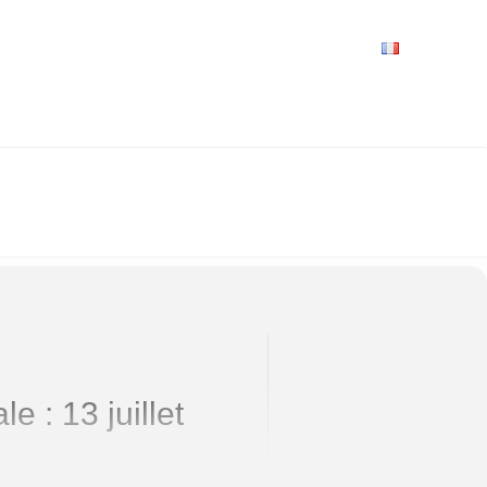
VRIR
À VOIR / À FAIRE
LES GRANDS RENDEZ-VOUS
SPACE GROUPES
ESPACE PRO
PRATIQUE
FRANÇAIS
RY-SUR-OISE
e : 13 juillet