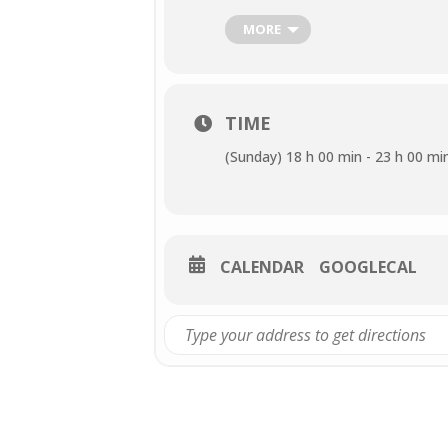
LIEU :
MORE
CHÂTEAU DE MÉRY-SUR
3 AVENUE MARCEL PER
95540
MÉRY-SUR-OISE
TIME
(Sunday) 18 h 00 min - 23 h 00 mi
Les Villes de Méry-sur-
13 juillet
dans le parc 
À partir de 18 h :
ka
CALENDAR
GOOGLECAL
pros).
À partir de 19 h :
pi
profitez des nombre
De 20 h 30 à 1 h :
ba
22 h :
distribution d
23 h :
feu d’artifice.