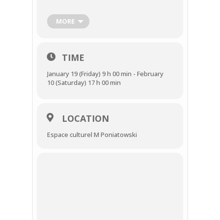
et de 14h à 17h.
MORE
Journée continue mercredi et samedi.
TIME
January 19 (Friday) 9 h 00 min - February
10 (Saturday) 17 h 00 min
LOCATION
Espace culturel M Poniatowski