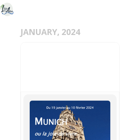
JANUARY, 2024
19
10
FEB
JAN
EXPOSITION « MUNICH
OU LA JOIE DE VIVRE »