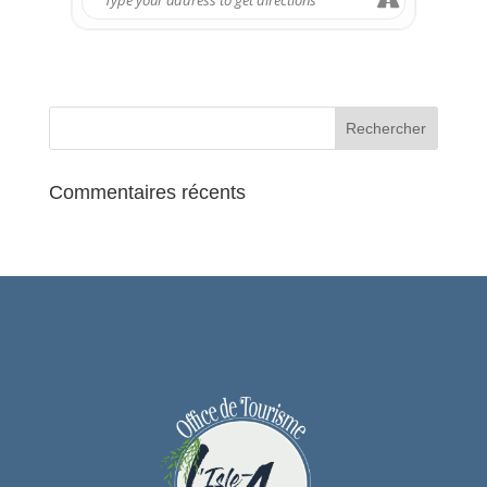
et de son territoire du 18e au début du
20e siècle.
PLUS D’INFORMATIONS
Du 18 octobre 2025 au 15 février 2026
COORDONNÉES
Musée d’Art et d’Histoire Louis-Senlecq
31 Grande Rue
Commentaires récents
95290
L’Isle-Adam
CONTACT
01 74 56 11 23
musee@ville-isle-adam.fr
Facebook share