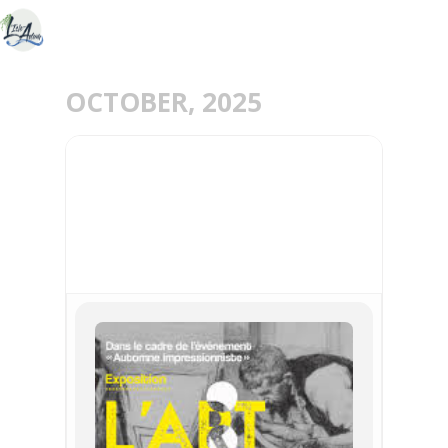
OCTOBER, 2025
18
15
FEB
OCT
EXPOSITION L'ART DU
MULTIPLE