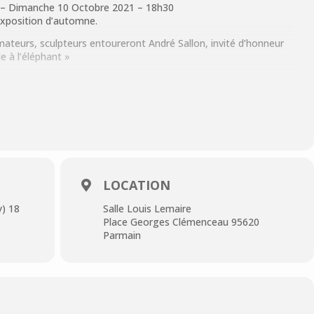
 – Dimanche 10 Octobre 2021 – 18h30
 exposition d’automne.
ateurs, sculpteurs entoureront André Sallon, invité d’honneur
e à l’éléphant »
 de 15h à 19h
 de 15h à 19h
LOCATION
irie)
y) 18
Salle Louis Lemaire
Place Georges Clémenceau 95620
Parmain