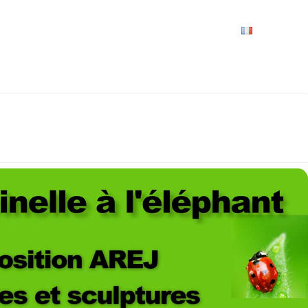
VRIR
À VOIR / À FAIRE
LES GRANDS RENDEZ-VOUS
SPACE GROUPES
ESPACE PRO
PRATIQUE
FRANÇAIS
LLE DE L'AREJ, DU 1ER AU 10 OCTOBRE