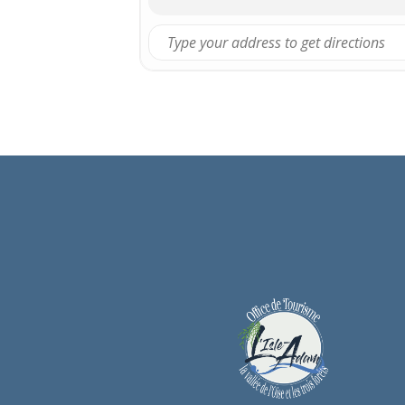
01 34 73 09 39
06 09 81 81 50
arej2@wanadoo.fr