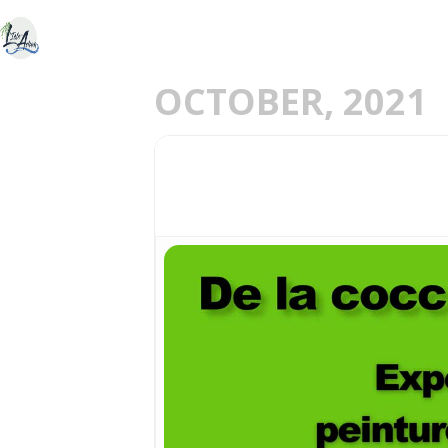
ACCUEIL
DÉCOU
E
OCTOBER, 2021
01
EXPOSITION ANNUE
10
2021
OCT