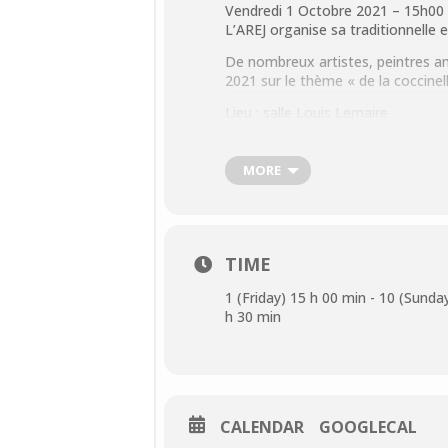
Vendredi 1 Octobre 2021 – 15h00
L’AREJ organise sa traditionnelle
De nombreux artistes, peintres am
2021 sur le thème « de la coccinell
Lieu : salle Louis Lemaire
Horaires d’ouverture : en semaine
MORE
Le week-end de 10h30 à 12h30 et
Fermé le mardi
Entrée libre
TIME
MasquerCoordonnées
Salle Louis Lemaire (derrière la ma
1 (Friday) 15 h 00 min - 10 (Sunda
Place Georges Clemenceau
h 30 min
95620
Parmain
Contact:
AREJ
24 rue du Moulin
CALENDAR
GOOGLECAL
95620 PARMAIN