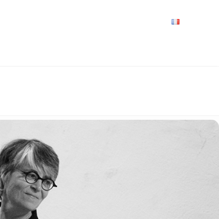
VRIR
À VOIR / À FAIRE
LES GRANDS RENDEZ-VOUS
SPACE GROUPES
ESPACE PRO
PRATIQUE
FRANÇAIS
 DE L'OUÏE"