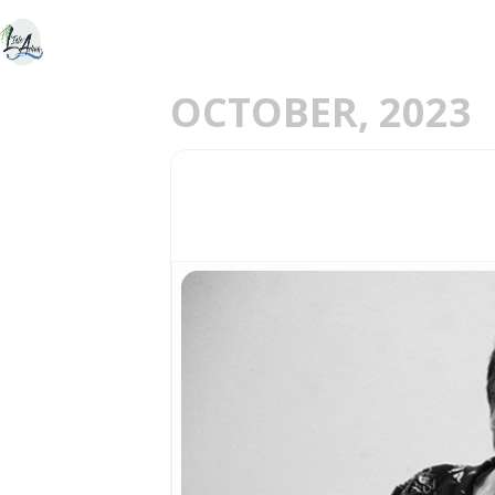
ACCUEIL
DÉCOU
E
OCTOBER, 2023
21
CONCERT "LES BORDS
OCT