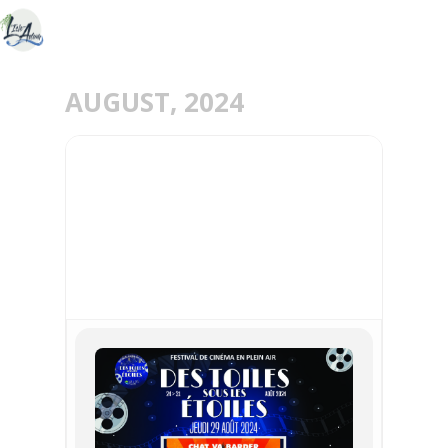
AUGUST, 2024
29
AUG
CINÉMA EN PLEIN AIR :
DES TOILES SOUS LES
ETOILES - MERIEL