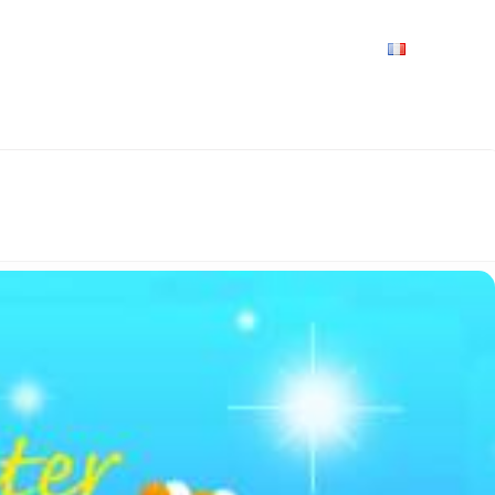
VRIR
À VOIR / À FAIRE
LES GRANDS RENDEZ-VOUS
SPACE GROUPES
ESPACE PRO
PRATIQUE
FRANÇAIS