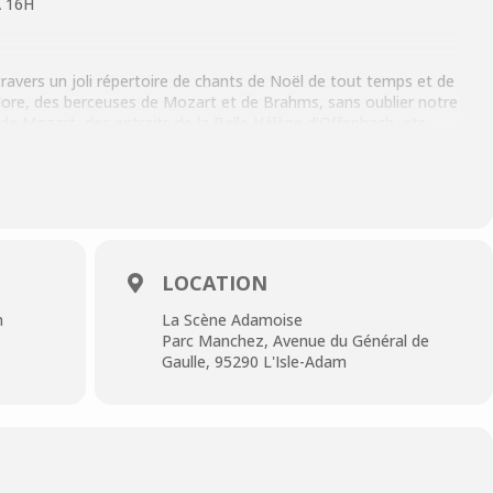
 16H
ravers un joli répertoire de chants de Noël de tout temps et de
lklore, des berceuses de Mozart et de Brahms, sans oublier notre
de Mozart, des extraits de la Belle Hélène d’Offenbach, etc.
s répétitions, et réserve quelques surprises.
LOCATION
n
La Scène Adamoise
Parc Manchez, Avenue du Général de
if réduit : 5 €
Gaulle, 95290 L'Isle-Adam
5 41