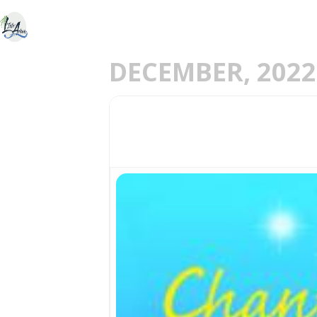
ACCUEIL
DÉCOU
E
DECEMBER, 2022
11
CHANTER NOËL
DEC