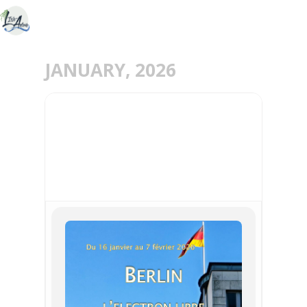
JANUARY, 2026
16
07
FEB
JAN
BERLIN, L’ÉLECTRON
LIBRE