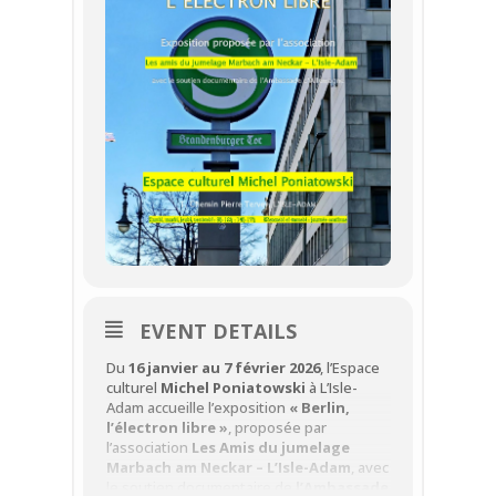
EVENT DETAILS
Du
16 janvier au 7 février 2026
, l’Espace
culturel
Michel Poniatowski
à L’Isle-
Adam accueille l’exposition
« Berlin,
l’électron libre »
, proposée par
l’association
Les Amis du jumelage
Marbach am Neckar – L’Isle-Adam
, avec
le soutien documentaire de
l’Ambassade