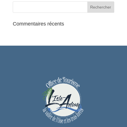
par mail
à
raphael.simao@merysuroise.fr
Plus d’informations
en cliquant ici.
Commentaires récents
PRIX :
GRATUIT. INSCRIPTION
OBLIGATOIRE.
DURÉE :
2 HEURES
TEL :
01 34 30 74 20
PARKING GRATUIT