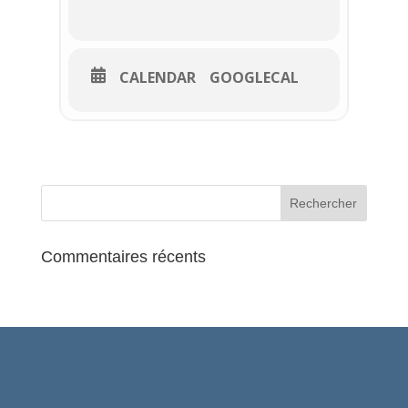
– Chars
– Groupes folkloriques
CALENDAR
GOOGLECAL
– Animations durant le défilé : majorettes,
chevaux camarguais du Vexin, poneys de
l’Orée de la Forêt, la batucada, petit train
16h : Arrivée au parc Manchez
17h : Embrasement de Monsieur
Carnaval
Commentaires récents
STANDS DES ASSOCIATIONS
ADAMOISES
(à partir de 10h sur la place du marché) :
– Articles de fête
– Chamboule-tout
– Tir à la carabine