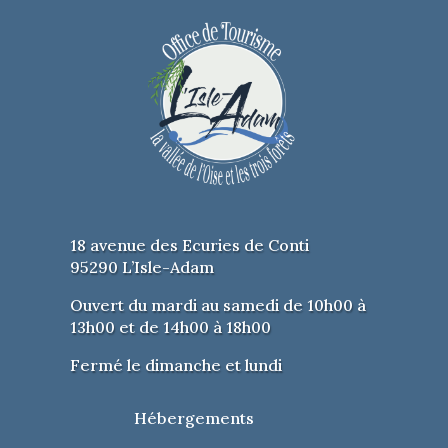
– Jeux en bois
– Jeux pour enfants
– Maquillage
– Ateliers dessins
– Baptême motos
– Vente de : gâteaux, pop-corn, gaufres,
bugnes, crêpes, barbe à papa…
– Vente confettis et de ballons
Et beaucoup d’autres surprises !
Restauration tout au long de la journée –
Comité des Fêtes de L’Isle-Adam
COORDONNÉES
18 avenue des Ecuries de Conti
95290 L’Isle-Adam
Place du Marché
Place de verdun
Ouvert du mardi au samedi de 10h00 à
95290
13h00 et de 14h00 à 18h00
L’Isle-Adam
DATE
Fermé le dimanche et lundi
Prochainement
Samedi 22 mars, 10:00
–
18:00
Hébergements