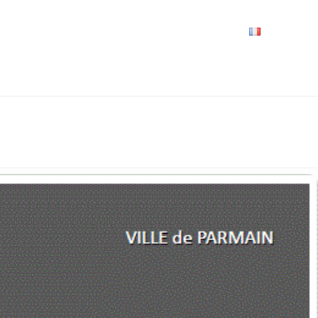
VRIR
À VOIR / À FAIRE
LES GRANDS RENDEZ-VOUS
SPACE GROUPES
ESPACE PRO
PRATIQUE
FRANÇAIS
NCERT DANSANT DE MUSIQUES DU
LA MAIRIE