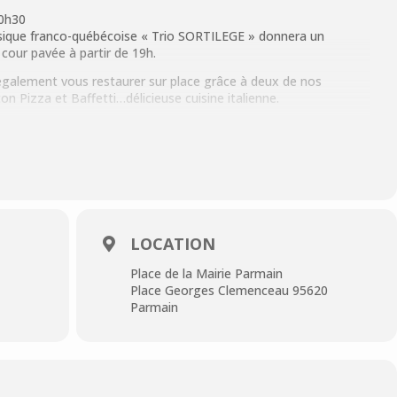
20h30
usique franco-québécoise « Trio SORTILEGE » donnera un
 cour pavée à partir de 19h.
également vous restaurer sur place grâce à deux de nos
on Pizza et Baffetti…délicieuse cuisine italienne.
ale du Québec, l’association Val d’Oise Québec sera également
 vente de bons produits québécois.
.
on, vous pourrez découvrir ou revoir les aquarelles de Marie-
n hommage, salle Louis Lemaire de 16h à 22h et notre premier
décoration d’intérieur, qui se tiendra Jardin des Arts avec de
LOCATION
lptures de l’artiste Marianne Le Vexier (voir les pages dédiées à
Place de la Mairie Parmain
Place Georges Clemenceau 95620
oirée !
Parmain