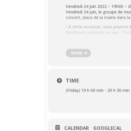
Vendredi 24 Juin 2022 – 19h00 – 
Vendredi 24 juin, le groupe de m
concert, place de la mairie dans la
• A cette occasion, vous pourrez 
foodtrucks présents ce jour : Tont
• Le 24 juin étant la Fête Nation
sur place pour vous proposer à la
MORE
• L’entrée est libre pour le concert
• En parallèle à cette manifestati
Blanche Droit dans une expositio
Festival des Métiers d’Art dans la 
TIME
nombreux artisans d’art et les scu
ces événements sur notre site).
(Friday) 19 h 00 min - 20 h 30 min
Nous vous souhaitons une bonne s
CALENDAR
GOOGLECAL