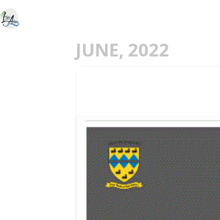
ACCUEIL
DÉCOU
E
JUNE, 2022
24
24 JUIN À 19H, CO
QUÉBEC - PLACE DE 
JUN