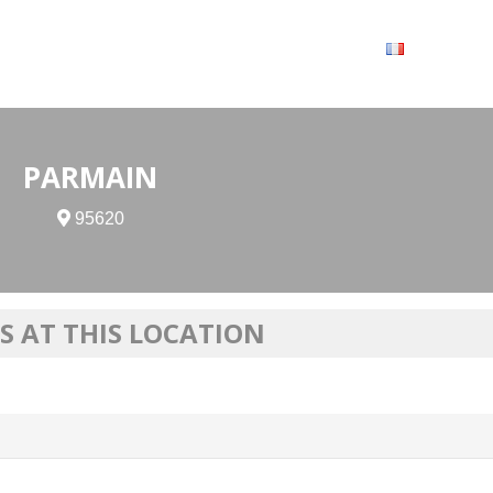
VRIR
À VOIR / À FAIRE
LES GRANDS RENDEZ-VOUS
SPACE GROUPES
ESPACE PRO
PRATIQUE
FRANÇAIS
PARMAIN
95620
S AT THIS LOCATION