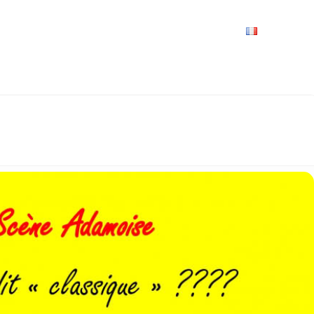
VRIR
À VOIR / À FAIRE
LES GRANDS RENDEZ-VOUS
SPACE GROUPES
ESPACE PRO
PRATIQUE
FRANÇAIS
SIQUE ?