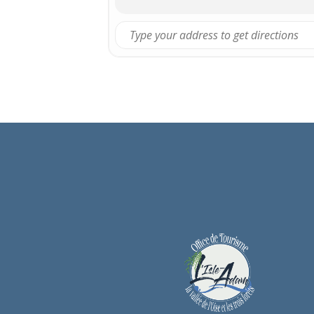
Piano : Maniola Camuse-Trebi
Guitare : Camille Bonnot
INFOS PRATIQUES
Tarifs Plein : 15 € / Gratuit pour 
Billetterie : 01 34 69 42 45
Information pratique : Ouvertures