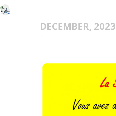
ACCUEIL
DÉCOU
E
DECEMBER, 2023
03
VOUS AVEZ DIT CLAS
DEC