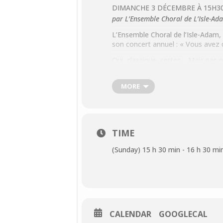
DIMANCHE 3 DÉCEMBRE À 15H3
par L’Ensemble Choral de L’Isle-Ad
L’Ensemble Choral de l’Isle-Adam,
son concert annuel : « Vous avez d
Oui, classique, certes… Mais pas q
Cet ensemble accueillera les musi
l’Action Artistique Française du M
MORE
France.
Le chœur sera accompagné au pian
Albanian Excellence » parmi les 1
guitare, par Camille Bonnot, Titul
TIME
(Sunday) 15 h 30 min - 16 h 30 mi
Direction : Michèle Dupuis-Sca
Clarinettes : Le quatuor de Cla
Duplouy et Sébastien Logere
Chant : Ensemble de la Choral
CALENDAR
GOOGLECAL