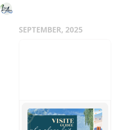
SEPTEMBER, 2025
20
SEP
VISITE GUIDÉE : LA PLAGE
FAIT SON CINÉMA -
JOURNÉES EUROPÉENNES
DU PATRIMOINE