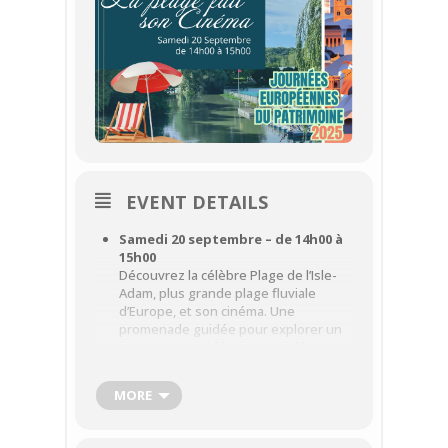
EVENT DETAILS
Samedi 20 septembre – de 14h00 à
15h00
Découvrez la célèbre Plage de l’Isle-
Adam, plus grande plage fluviale
d’Europe, et son cinéma. Une
promenade guidée pour explorer un
patrimoine emblématique, mêlant
histoire, loisirs et culture.
📍 Rendez-vous devant la Plage
MORE
ℹ️ Gratuit, sans réservation –
Informations : 01 34 69 41 99