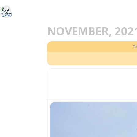
ACCUEIL
DÉCOU
E
NOVEMBER, 202
T
07
VISITE DE L'ÉGLISE 
NOV