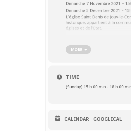
Dimanche 7 Novembre 2021 –
15
Dimanche 5 Décembre 2021 –
15
L’église Saint Denis de Jouy-le-
historique, appartient à la commun
églises et de l’Etat.
Depuis 1999, une association, l’AR
embellir l’édifice.
MORE
Les visites, organisées par l’AREJ,
TIME
(Sunday) 15 h 00 min - 18 h 00 mi
CALENDAR
GOOGLECAL