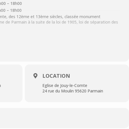
h00
–
18h00
h00
–
18h00
Comte, des 12ème et 13ème siècles, classée monument
e de Parmain à la suite de la loi de 1905, loi de séparation des
EJ, s’est formée afin d’aider la commune à entretenir et
 se déroulent de 15 h à 18 h.
LOCATION
n
Eglise de Jouy-le-Comte
24 rue du Moulin 95620 Parmain