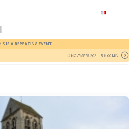
VRIR
À VOIR / À FAIRE
LES GRANDS RENDEZ-VOUS
SPACE GROUPES
ESPACE PRO
PRATIQUE
FRANÇAIS
1
HIS IS A REPEATING EVENT
14 NOVEMBER 2021 15 H 00 MIN
DE JOUY-LE-COMTE