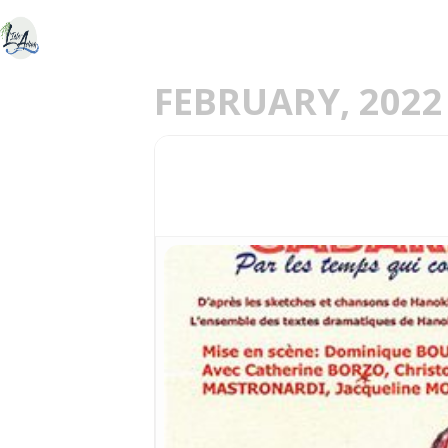
ACCUEIL
DÉCOU
E
FEBRUARY, 2022
05
THÉÂTRE DE L’EMPR
FEB