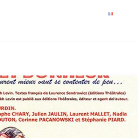
VRIR
À VOIR / À FAIRE
LES GRANDS RENDEZ-VOUS
SPACE GROUPES
ESPACE PRO
PRATIQUE
FRANÇAIS
EINTE : CABARET BONHEUR