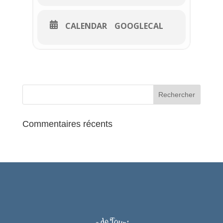
Elle permettra surtout de
présenter la
vie des abeilles
tout au long de l’année
CALENDAR
GOOGLECAL
et nous conduira naturellement chez un
apiculteur local qui nous montrera ses
ruches, son activité et nous fera
goûter
le miel de ses ouvrières
.
(il faut être présent dix minutes avant le
départ).
Infos pratiques
7 € par personne (gratuit pour les moins
Commentaires récents
de 12 ans).
Renseignements
:
01 34 08 95 71