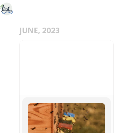
JUNE, 2023
17
JUN
« SUR LA PISTE DES
ABEILLES», RANDONNÉE
D’UNE DEMI-JOURNÉE