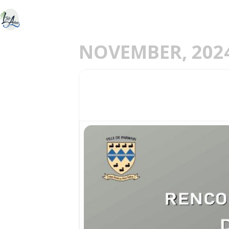
ACCUEIL
DÉCOU
E
NOVEMBER, 202
09
SALON RENCONTRE
24
NOV