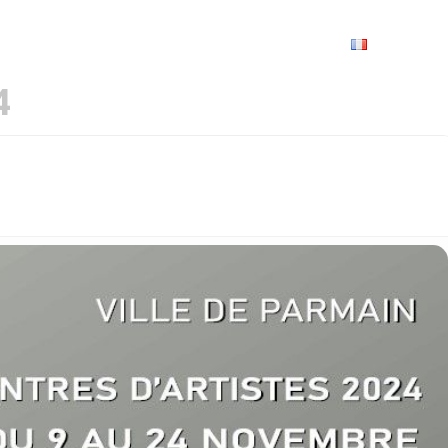
VRIR
À VOIR / À FAIRE
LES GRANDS RENDEZ-VOUS
SPACE GROUPES
ESPACE PRO
PRATIQUE
FRANÇAIS
4
S D’ARTISTES