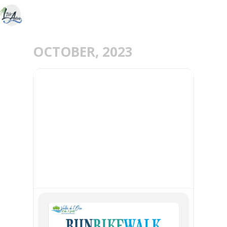
OCTOBER, 2023
01
OCT
RUN-BIKE-WALK DE LA
COMMUNAUTÉ DE
COMMUNES DE LA
VALLÉE DE L’OISE ET DES
TROIS FORÊTS