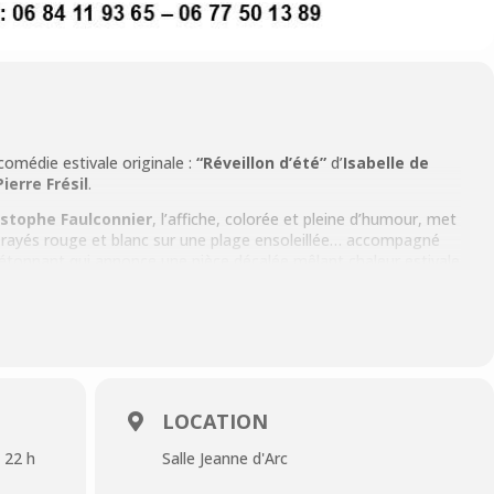
omédie estivale originale :
“Réveillon d’été”
d’
Isabelle de
ierre Frésil
.
istophe Faulconnier
, l’affiche, colorée et pleine d’humour, met
l rayés rouge et blanc sur une plage ensoleillée… accompagné
 étonnant qui annonce une pièce décalée mêlant chaleur estivale
ée.
LOCATION
) 22 h
Salle Jeanne d'Arc