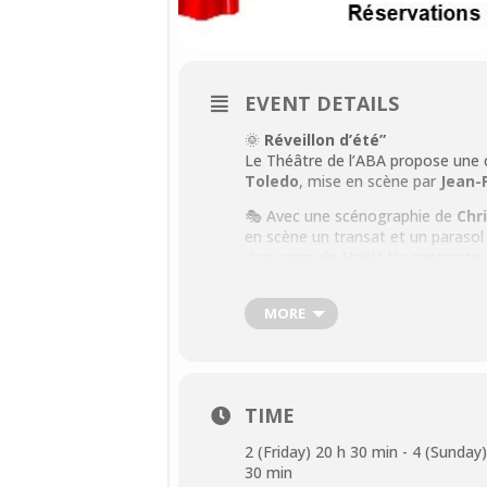
EVENT DETAILS
🌞
Réveillon d’été”
Le Théâtre de l’ABA propose une c
Toledo
, mise en scène par
Jean-P
🎭 Avec une scénographie de
Chr
en scène un transat et un paraso
d’un sapin de Noël ! Un contraste
et ambiance de fêtes de fin d’ann
📅
Dates des représentations :
MORE
Vendredi 2 mai 2025 à 20h30
Samedi 3 mai 2025 à 20h30
TIME
Dimanche 4 mai 2025 à 17h
2 (Friday) 20 h 30 min - 4 (Sunday
30 min