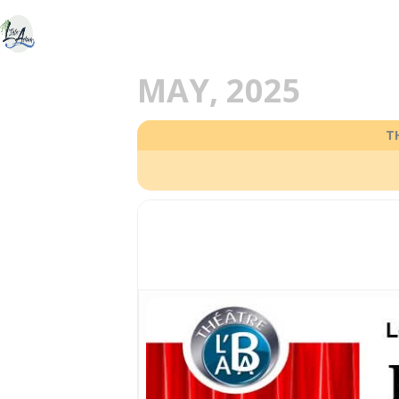
ACCUEIL
DÉCOU
E
MAY, 2025
T
02
RÉVEILLON D'ÉTÉ
04
MAY