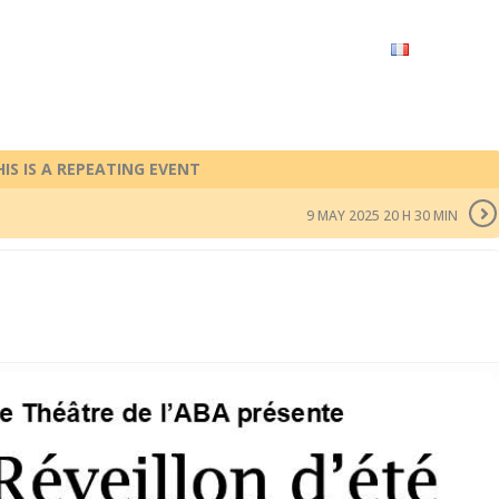
VRIR
À VOIR / À FAIRE
LES GRANDS RENDEZ-VOUS
SPACE GROUPES
ESPACE PRO
PRATIQUE
FRANÇAIS
HIS IS A REPEATING EVENT
9 MAY 2025 20 H 30 MIN