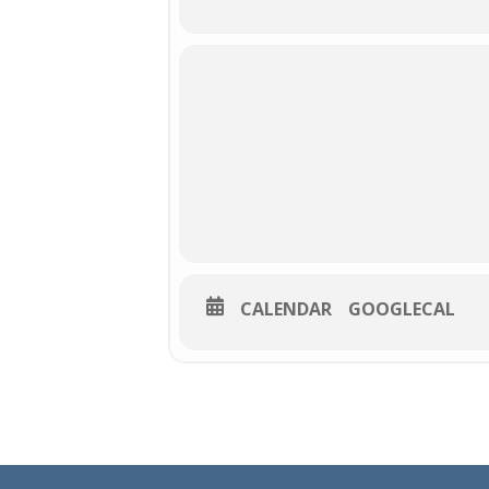
📍
Lieu :
Salle Jeanne d’Arc – Presles
🎭
Distribution :
Sylvie Bez, Estelle Drouilly, Cathe
Anne-Marie Leton
🎟️
Tarifs :
Plein tarif : 10 €
Tarif réduit : 5 €
CALENDAR
GOOGLECAL
📞
Réservations :
06 84 11 93 65 – 06 77 50 13 89