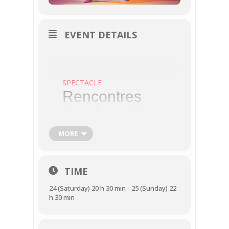
EVENT DETAILS
SPECTACLE
Rencontres
chorégraphiqu
es
MORE
8e édition
24
MAI
25
MAI
TIME
LIEU :
24 (Saturday) 20 h 30 min - 25 (Sunday) 22
LA LUCIOLE
h 30 min
1 ROUTE DE PONTOISE
95540
MÉRY-SUR-OISE