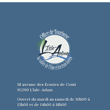
Samedi 24 mai
: rencontres
adultes
Dimanche 25 mai
: rencontres
juniors
Spectacle assis. Places limitées.
Réservation fortement conseillée.
PRIX :
7 €
TEL :
01 34 30 74 20
ACCESSIBLE POUR
PERSONNES
À MOBILITÉ RÉDUITE
18 avenue des Ecuries de Conti
PARKING GRATUIT
95290 L’Isle-Adam
Ouvert du mardi au samedi de 10h00 à
13h00 et de 14h00 à 18h00