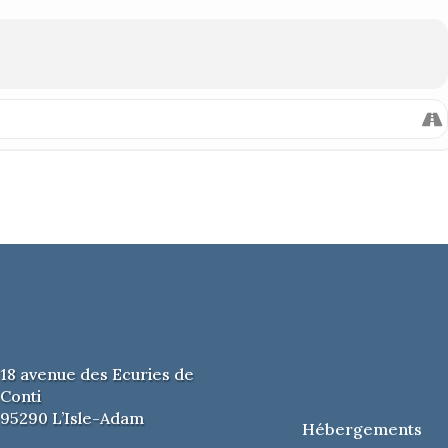
ppens
4 (40’)
s [Las cuatro estaciones porteñas] (25’)
oins de 18 ans)
9
18 avenue des Ecuries de
Conti
95290 L’Isle-Adam
Hébergements