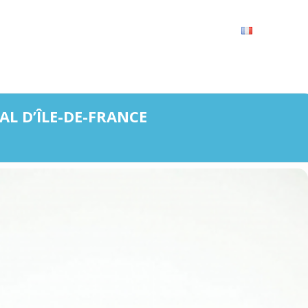
VRIR
À VOIR / À FAIRE
LES GRANDS RENDEZ-VOUS
SPACE GROUPES
ESPACE PRO
PRATIQUE
FRANÇAIS
L D’ÎLE-DE-FRANCE