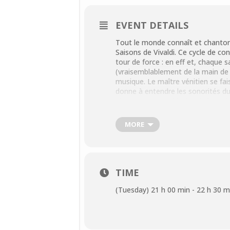
EVENT DETAILS
Tout le monde connaît et chantonn
Saisons de Vivaldi. Ce cycle de co
tour de force : en eff et, chaque 
(vraisemblablement de la main de 
musique. Le maître vénitien se fais
donne à entendre les sonorités du
pittoresque, Vivaldi réussit à acc
l’ingéniosité de son utilisation de
Ástor Piazzolla en composant de
MORE
de Buenos Aires (Los Cuatro Estac
pastorales et littéraires, celles du
capitale (porteño renvoyant au p
propre quintette, les Quatre Sais
C’est celui de Leonid Desyatnikov 
TIME
alternance un jeu de miroir avec l
(Tuesday) 21 h 00 min - 22 h 30 m
COORDONNÉES
La Scène Adamoise
Rue du Géréral de Gaulle
Parc Manchez