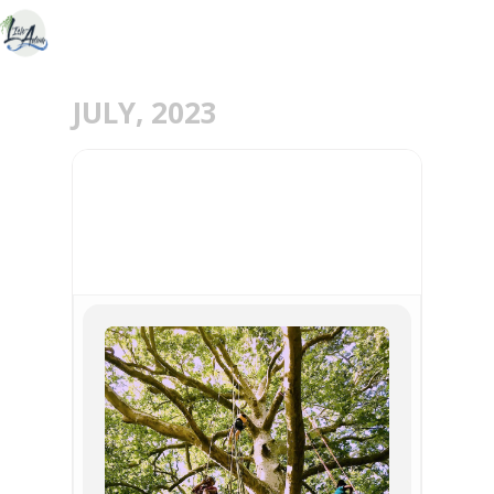
JULY, 2023
03
13
JUL
MÉRY PLOUZ’