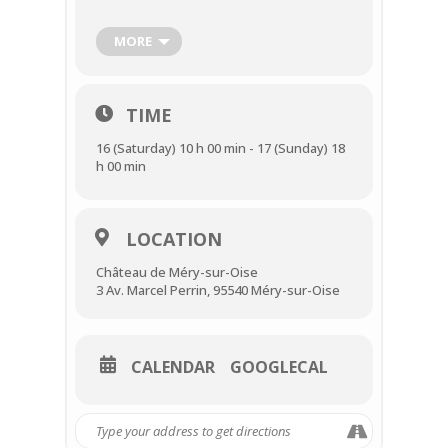
charcuteries, fromages, confitures,
nougats et autres délices de notre terroir.
MORE
Le dimanche, de flamboyantes voitures
de collection et motos vintage
d’exception prendront possession du
parvis du château, pour une ambiance
TIME
“rétro-gastro”.
16 (Saturday) 10 h 00 min - 17 (Sunday) 18
Samedi 16 avril de 10h à 19h et dimanche
h 00 min
17 avril de 10h à 18h au château. Entrée
libre.
Retrouvez le programme ici !
LOCATION
Château de Méry-sur-Oise
3 Av. Marcel Perrin, 95540 Méry-sur-Oise
CALENDAR
GOOGLECAL