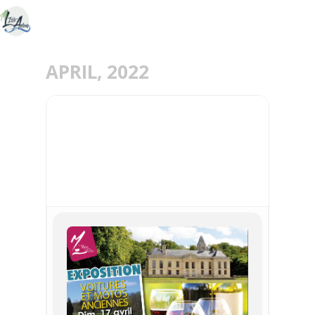
APRIL, 2022
16
17
APR
MERY GOURMAND : LE
SALON DU TERROIR