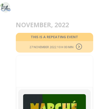
NOVEMBER, 2022
THIS IS A REPEATING EVENT
27 NOVEMBER 2022 10 H 00 MIN
26
NOV
MARCHÉ DE NOËL