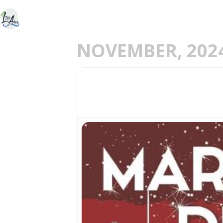
ACCUEIL
DÉCOU
E
NOVEMBER, 202
30
MARCHÉ DE NOËL
01
DEC
NOV