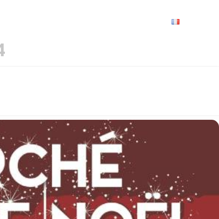
VRIR
À VOIR / À FAIRE
LES GRANDS RENDEZ-VOUS
SPACE GROUPES
ESPACE PRO
PRATIQUE
FRANÇAIS
4