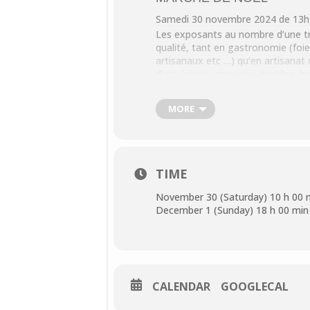
Samedi 30 novembre 2024 de 13h
Les exposants au nombre d’une tr
qualité, tant en gastronomie (foie
artisanaux etc …) qu’en artisanat 
d’art, bijoux, gravures, textiles, bi
Un bar sera ouvert avec boissons 
MORE
Par
l’association Terre d’Europ
INFOS PRATIQUES
Renseignement :
Francine Fortier : frfortier95@gm
TIME
November 30 (Saturday) 10 h 00 m
December 1 (Sunday) 18 h 00 min
CALENDAR
GOOGLECAL