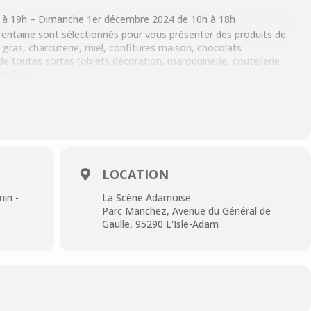
 à 19h – Dimanche 1er décembre 2024 de 10h à 18h
entaine sont sélectionnés pour vous présenter des produits de
 gras, charcuterie, miel, confitures maison, chocolats
de toutes sortes (objets décoration, maroquinerie, coutellerie
en être).
chaudes et froides non alcoolisées
e
ail. com ou
terredeu-rope@wanadoo.fr
LOCATION
in -
La Scène Adamoise
Parc Manchez, Avenue du Général de
Gaulle, 95290 L'Isle-Adam