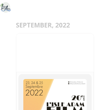
SEPTEMBER, 2022
23
25
SEP
L'ISLE-ADAM FILM
FESTIVAL