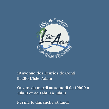
Bobbio
Spectacle assis
PRIX :
10 € / RÉDUIT : 7 € / ABONNÉS
: 5 €
TEL :
01 34 30 74 20
ACCESSIBLE POUR
PERSONNES
À MOBILITÉ RÉDUITE
18 avenue des Ecuries de Conti
PARKING GRATUIT
95290 L’Isle-Adam
Ouvert du mardi au samedi de 10h00 à
13h00 et de 14h00 à 18h00
Fermé le dimanche et lundi