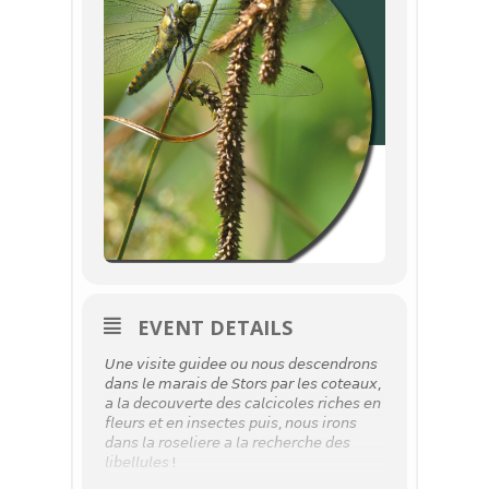
EVENT DETAILS
𝘜𝘯𝘦 𝘷𝘪𝘴𝘪𝘵𝘦 𝘨𝘶𝘪𝘥𝘦𝘦 𝘰𝘶 𝘯𝘰𝘶𝘴 𝘥𝘦𝘴𝘤𝘦𝘯𝘥𝘳𝘰𝘯𝘴
𝘥𝘢𝘯𝘴 𝘭𝘦 𝘮𝘢𝘳𝘢𝘪𝘴 𝘥𝘦 𝘚𝘵𝘰𝘳𝘴 𝘱𝘢𝘳 𝘭𝘦𝘴 𝘤𝘰𝘵𝘦𝘢𝘶𝘹,
𝘢 𝘭𝘢 𝘥𝘦𝘤𝘰𝘶𝘷𝘦𝘳𝘵𝘦 𝘥𝘦𝘴 𝘤𝘢𝘭𝘤𝘪𝘤𝘰𝘭𝘦𝘴 𝘳𝘪𝘤𝘩𝘦𝘴 𝘦𝘯
𝘧𝘭𝘦𝘶𝘳𝘴 𝘦𝘵 𝘦𝘯 𝘪𝘯𝘴𝘦𝘤𝘵𝘦𝘴 𝘱𝘶𝘪𝘴, 𝘯𝘰𝘶𝘴 𝘪𝘳𝘰𝘯𝘴
𝘥𝘢𝘯𝘴 𝘭𝘢 𝘳𝘰𝘴𝘦𝘭𝘪𝘦𝘳𝘦 𝘢 𝘭𝘢 𝘳𝘦𝘤𝘩𝘦𝘳𝘤𝘩𝘦 𝘥𝘦𝘴
𝘭𝘪𝘣𝘦𝘭𝘭𝘶𝘭𝘦𝘴 !