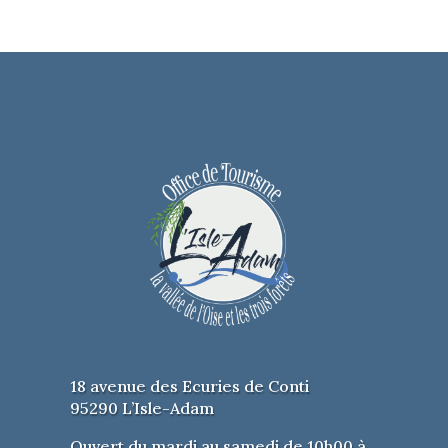
de l’Abbaye du Val, Mériel
Date:
Dimanche 2 juillet – 14h00
Durée:
3h30
Tarifs:
5€ Adulte | Gratuit – de 15 ans
𝗥𝗘𝗦𝗘𝗥𝗩𝗘𝗭 𝗩𝗢𝗦 𝗣𝗟𝗔𝗖𝗘𝗦 𝗜𝗖𝗜
18 avenue des Ecuries de Conti
95290 L’Isle-Adam
Ouvert du mardi au samedi de 10h00 à