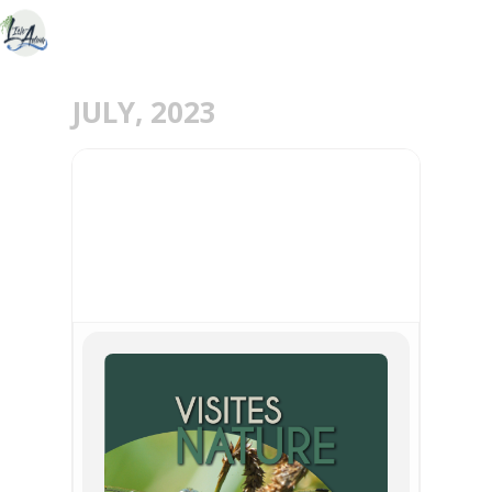
JULY, 2023
02
JUL
LIBELLULES ET INSECTES
AU MARAIS DE STORS