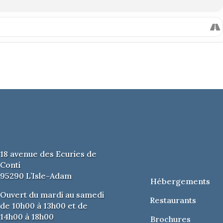
e
aux horaires d’ouvertures ou directement sur place
ions
: 01 30 36 28 25
7,5 € / TARIF RÉDUIT : 1 €
SONNES À MOBILITÉ RÉDUITE
18 avenue des Ecuries de
Conti
95290 L’Isle-Adam
Hébergements
Ouvert du mardi au samedi
Restaurants
de 10h00 à 13h00 et de
14h00 à 18h00
Brochures