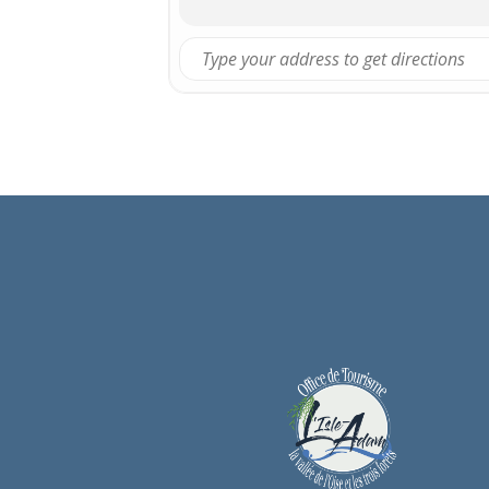
temporaires.
Billetterie à La Luciol
le jour de la conférence.
Pour plus d’informat
PRIX :
5 € / TARIF FAMILIALE : 
TEL :
01 34 30 74 20
ACCESSIBLE POUR PER
PARKING GRATUIT