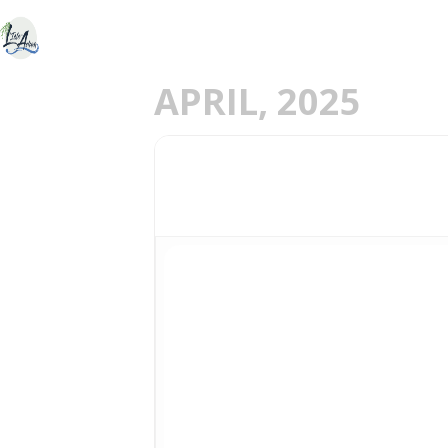
ACCUEIL
DÉCOU
E
APRIL, 2025
04
LES COUPLES DANS 
APR