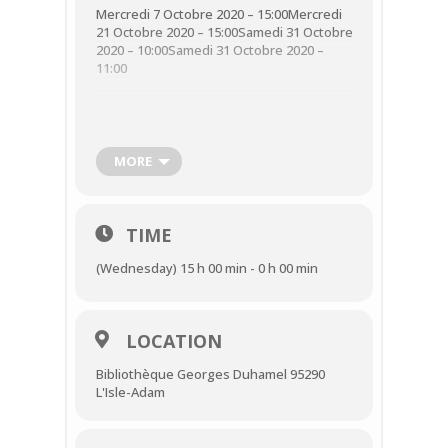
Mercredi 7 Octobre 2020 – 15:00Mercredi
21 Octobre 2020 – 15:00Samedi 31 Octobre
2020 – 10:00Samedi 31 Octobre 2020 –
11:00
– Dévoreurs de livres : mercredi 7 octobre
à 15h
MORE
– Fantastique Club : mercredi 21 octobre à
15h
TIME
(Wednesday) 15 h 00 min - 0 h 00 min
– Petit-déjeuner littéraire : samedi 31
octobre à 10h ou 11h
LOCATION
Animations sur réservation.
Bibliothèque Georges Duhamel 95290
L'Isle-Adam
Port du masque obligatoire et respect
des gestes barrières.