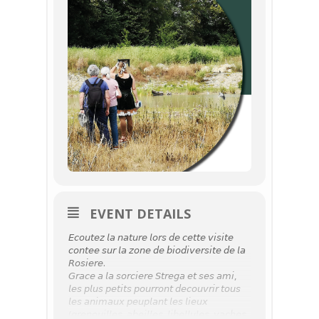
EVENT DETAILS
𝘌𝘤𝘰𝘶𝘵𝘦𝘻 𝘭𝘢 𝘯𝘢𝘵𝘶𝘳𝘦 𝘭𝘰𝘳𝘴 𝘥𝘦 𝘤𝘦𝘵𝘵𝘦 𝘷𝘪𝘴𝘪𝘵𝘦
𝘤𝘰𝘯𝘵𝘦𝘦 𝘴𝘶𝘳 𝘭𝘢 𝘻𝘰𝘯𝘦 𝘥𝘦 𝘣𝘪𝘰𝘥𝘪𝘷𝘦𝘳𝘴𝘪𝘵𝘦 𝘥𝘦 𝘭𝘢
𝘙𝘰𝘴𝘪𝘦𝘳𝘦.
𝘎𝘳𝘢𝘤𝘦 𝘢 𝘭𝘢 𝘴𝘰𝘳𝘤𝘪𝘦𝘳𝘦 𝘚𝘵𝘳𝘦𝘨𝘢 𝘦𝘵 𝘴𝘦𝘴 𝘢𝘮𝘪,
𝘭𝘦𝘴 𝘱𝘭𝘶𝘴 𝘱𝘦𝘵𝘪𝘵𝘴 𝘱𝘰𝘶𝘳𝘳𝘰𝘯𝘵 𝘥𝘦𝘤𝘰𝘶𝘷𝘳𝘪𝘳 𝘵𝘰𝘶𝘴
𝘭𝘦𝘴 𝘢𝘯𝘪𝘮𝘢𝘶𝘹 𝘱𝘦𝘶𝘱𝘭𝘢𝘯𝘵 𝘭𝘦𝘴 𝘭𝘪𝘦𝘶𝘹
(𝘨𝘳𝘦𝘯𝘰𝘶𝘪𝘭𝘭𝘦𝘴, 𝘢𝘣𝘦𝘪𝘭𝘭𝘦𝘴, 𝘭𝘪𝘣𝘦𝘭𝘭𝘶𝘭𝘦𝘴, 𝘷𝘢𝘤𝘩𝘦𝘴,