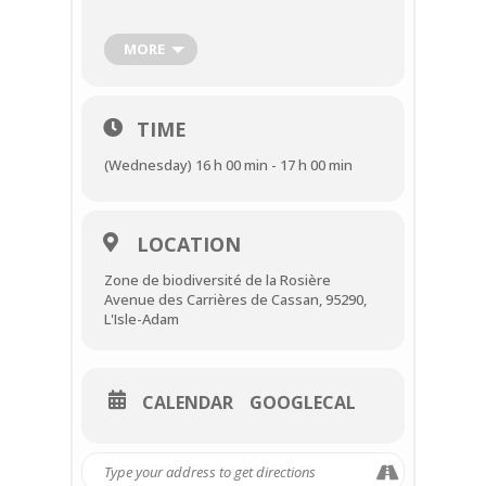
𝘤𝘩𝘦𝘷𝘳𝘦𝘴…)
MORE
Rendez-vous
à la zone de biodiversité de
la Rosière
TIME
(Wednesday) 16 h 00 min - 17 h 00 min
Date:
𝘮𝘦𝘳𝘤𝘳𝘦𝘥𝘪 9 août à 16h00 –
𝗥𝗘𝗦𝗘𝗥𝗩𝗘𝗭 𝗩𝗢𝗦 𝗣𝗟𝗔𝗖𝗘𝗦 𝗜𝗖𝗜
LOCATION
Durée: 1h00
Zone de biodiversité de la Rosière
Tarifs:
3€ Adulte | Gratuit enfant
Avenue des Carrières de Cassan, 95290,
L'Isle-Adam
CALENDAR
GOOGLECAL